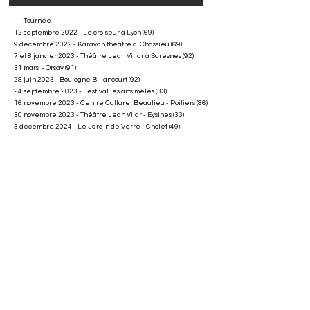
Tournée
12 septembre 2022 - Le croiseur à Lyon (69)
9 décembre 2022 - Karavan théâtre à Chassieu (69)
7 et 8 janvier 2023 - Théâtre Jean Villar à Suresnes (92)
31 mars - Orsay (91)
28 juin 2023 - Boulogne Billancourt (92)
24 septembre 2023 - Festival les arts mêlés (33)
16 novembre 2023 - Centre Culturel Beaulieu - Poitiers (86)
30 novembre 2023 - Théâtre Jean Vilar - Eysines (33)
3 décembre 2024 - Le Jardin de Verre - Cholet (49)