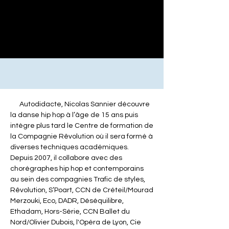
Nicolas Sannier
Artiste - Chorégraphe - Scénographe
Autodidacte, Nicolas Sannier découvre
la danse hip hop à l’âge de 15 ans puis
intègre plus tard le Centre de formation de
la Compagnie Rêvolution où il sera formé à
diverses techniques académiques.
Depuis 200​7, il collabore avec des
chorégraphes hip hop et contemporains
au sein des compagnies Trafic de styles,
Rêvolution, S’Poart, CCN de Créteil/Mourad
Merzouki, Eco, DADR, Déséquilibre,
Ethadam, ​Hors-Série, CCN Ballet du
Nord/Olivier Dubois, l'Opéra de Lyon, Cie